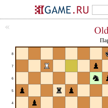
«
Old
Па
8
7
6
5
4