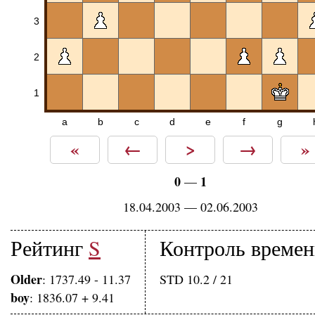
3
2
1
a
b
c
d
e
f
g
«
←
>
→
»
0
1
—
18.04.2003 — 02.06.2003
Рейтинг
S
Контроль време
Older
: 1737.49 - 11.37
STD 10.2 / 21
boy
: 1836.07 + 9.41