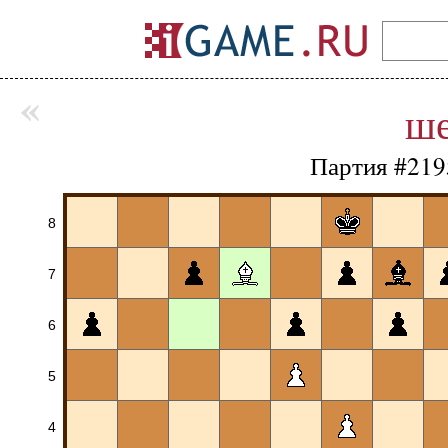
«
ш
Партия #219
8
7
6
5
4