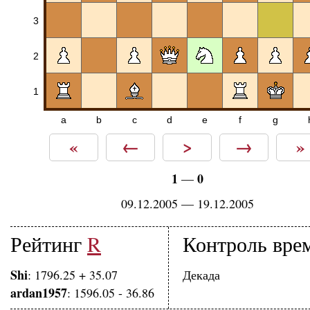
3
2
1
a
b
c
d
e
f
g
«
←
>
→
»
1
0
—
09.12.2005 — 19.12.2005
Рейтинг
R
Контроль вре
Shi
: 1796.25 + 35.07
Декада
ardan1957
: 1596.05 - 36.86