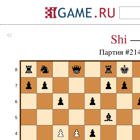
«
Shi
Партия #21
8
7
6
5
4