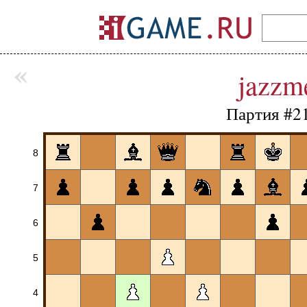
«
jazzm
Партия #2
8
7
6
5
4