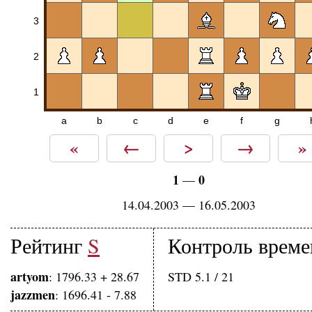
3
2
1
a
b
c
d
e
f
g
«
←
>
→
»
1
0
—
14.04.2003 — 16.05.2003
Рейтинг
S
Контроль време
artyom
: 1796.33 + 28.67
STD 5.1 / 21
jazzmen
: 1696.41 - 7.88