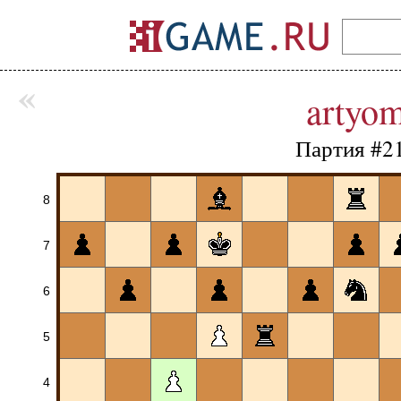
«
artyo
Партия #2
8
7
6
5
4