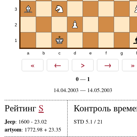
3
2
1
a
b
c
d
e
f
g
«
←
>
→
»
0
1
—
14.04.2003 — 14.05.2003
Рейтинг
S
Контроль време
Jeep
: 1600 - 23.02
STD 5.1 / 21
artyom
: 1772.98 + 23.35