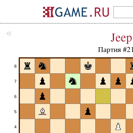
«
Jeep
Партия #2
8
7
6
5
4