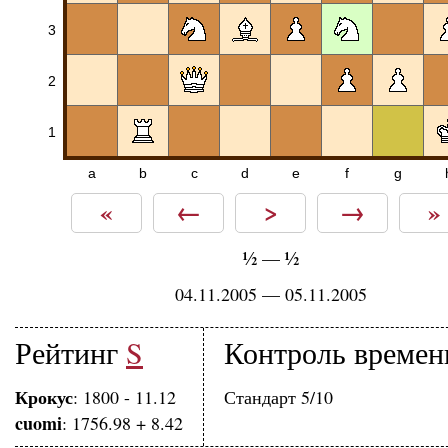
3
2
1
a
b
c
d
e
f
g
«
←
>
→
»
½
½
—
04.11.2005 — 05.11.2005
Рейтинг
S
Контроль времен
Крокус
: 1800 - 11.12
Стандарт 5/10
cuomi
: 1756.98 + 8.42