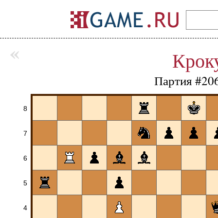
«
Крок
Партия #20
8
7
6
5
4