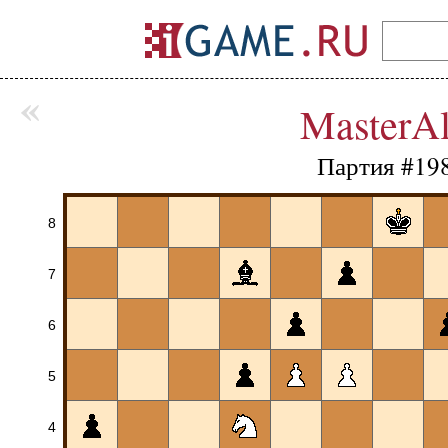
«
MasterA
Партия #19
8
7
6
5
4