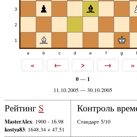
3
2
1
a
b
c
d
e
f
g
«
←
>
→
»
0
1
—
11.10.2005 — 30.10.2005
Рейтинг
S
Контроль врем
MasterAlex
: 1900 - 16.98
Стандарт 5/10
kostya83
: 1648.34 + 47.51