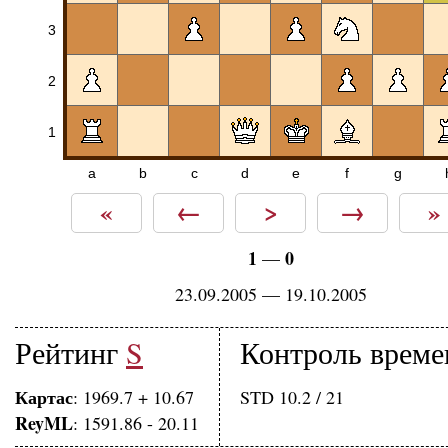
3
2
1
a
b
c
d
e
f
g
«
←
>
→
»
1
0
—
23.09.2005 — 19.10.2005
Рейтинг
S
Контроль време
Картас
: 1969.7 + 10.67
STD 10.2 / 21
ReyML
: 1591.86 - 20.11