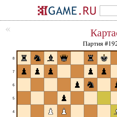
«
Карта
Партия #19
8
7
6
5
4