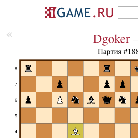
«
Dgoker
Партия #18
8
7
6
5
4