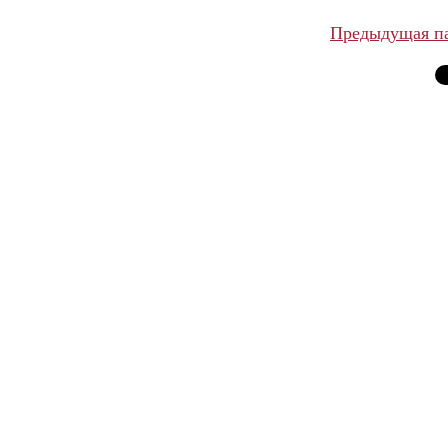
Предыдущая п