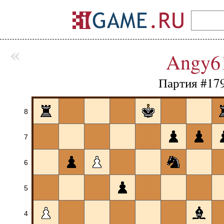
«
Angy6
Партия #17
8
7
6
5
4