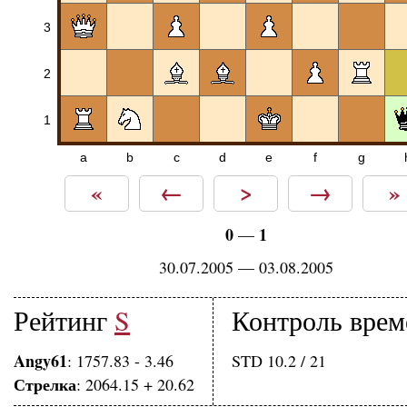
3
2
1
a
b
c
d
e
f
g
«
←
>
→
»
0
1
—
30.07.2005 — 03.08.2005
Рейтинг
S
Контроль врем
Angy61
: 1757.83 - 3.46
STD 10.2 / 21
Стрелка
: 2064.15 + 20.62