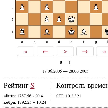
3
2
1
a
b
c
d
e
f
g
«
←
>
→
»
0
1
—
17.06.2005 — 28.06.2005
Рейтинг
S
Контроль време
afattn
: 1767.56 - 20.4
STD 10.2 / 21
кобра
: 1792.25 + 10.24