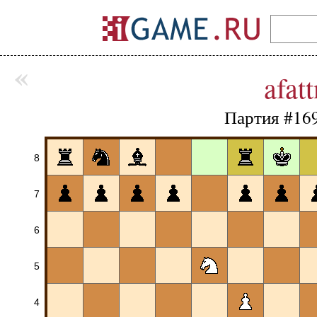
«
afatt
Партия #16
8
7
6
5
4