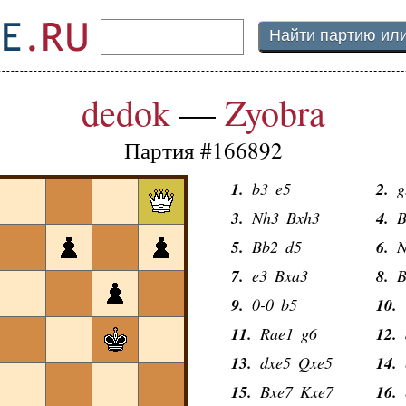
dedok
—
Zyobra
Партия #166892
1.
b3
e5
2.
g
3.
Nh3
Bxh3
4.
B
5.
Bb2
d5
6.
N
7.
e3
Bxa3
8.
B
9.
0-0
b5
10.
11.
Rae1
g6
12.
13.
dxe5
Qxe5
14.
15.
Bxe7
Kxe7
16.