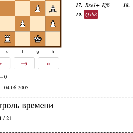
17.
Rxe1+
Kf6
18.
19.
Qxh8
e
f
g
h
>
→
»
0
—
— 04.06.2005
троль времени
 / 21