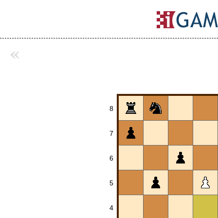
«
8
7
6
5
4