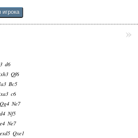
»
3
d6
xh3
Qf6
a3
Bc5
xa3
c6
Qg4
Ne7
d4
Nf5
e4
Ne7
exd5
Qxe1