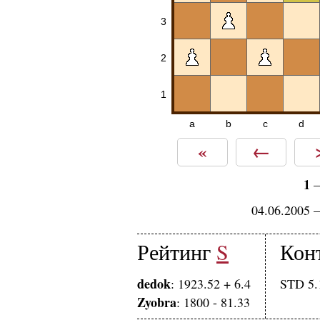
3
2
1
a
b
c
d
«
←
1
04.06.2005 
Рейтинг
S
Кон
dedok
: 1923.52 + 6.4
STD 5.1
Zyobra
: 1800 - 81.33