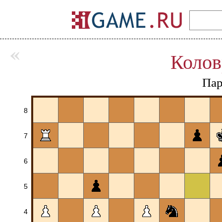
«
Колов
Пар
8
7
6
5
4