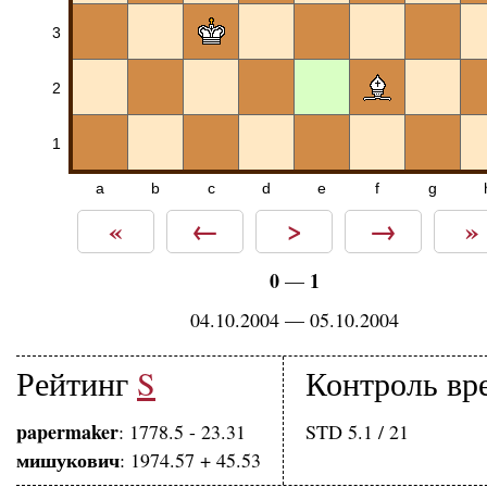
3
2
1
a
b
c
d
e
f
g
«
←
>
→
»
0
1
—
04.10.2004 — 05.10.2004
Рейтинг
S
Контроль вр
papermaker
: 1778.5 - 23.31
STD 5.1 / 21
мишукович
: 1974.57 + 45.53