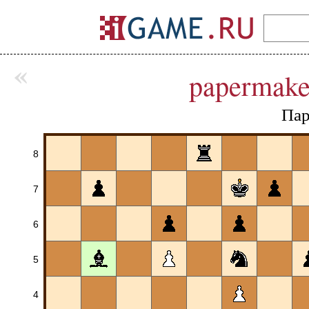
«
papermake
Пар
8
7
6
5
4